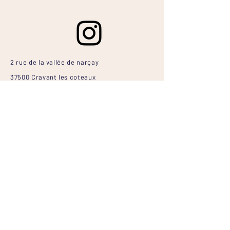
2 rue de la vallée de narçay
37500 Cravant les coteaux
FRANCE
bonjour@vignoble-du-rab.com
Tél:
+33 6 38 60 46 59
© 2025 par RAB
Mentions légales
Politique en matière de cookies
Politique de confidentialité