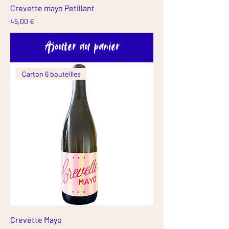
Crevette mayo Petillant
Prix
45,00 €
Ajouter au panier
Carton 6 bouteilles
Crevette Mayo