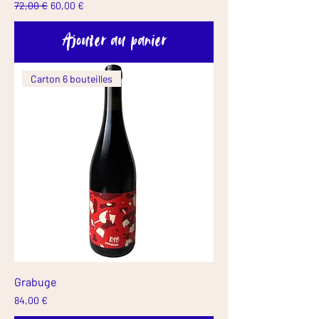
Prix original
Prix promotionnel
72,00 €
60,00 €
Ajouter au panier
Carton 6 bouteilles
Grabuge
Prix
84,00 €