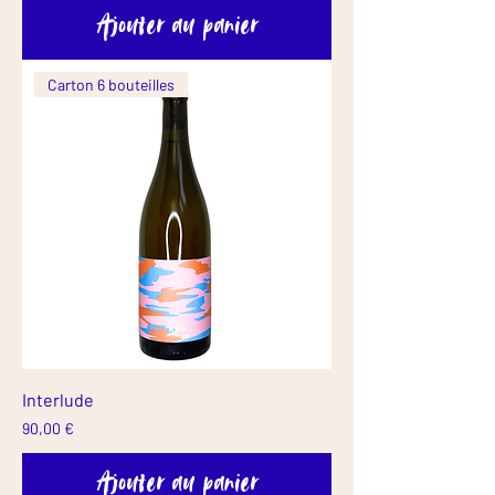
Ajouter au panier
Carton 6 bouteilles
Interlude
Prix
90,00 €
Ajouter au panier