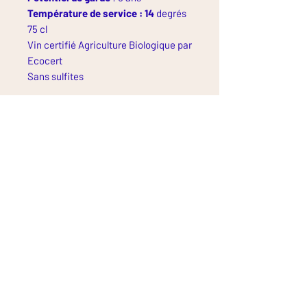
Température de service : 14
degrés
75 cl
Vin certifié Agriculture Biologique par
Ecocert
Sans sulfites
2 rue de la vallée de narçay
37500 Cravant les coteaux
FRANCE
bonjour@vignoble-du-rab.com
Tél:
+33 6 38 60 46 59