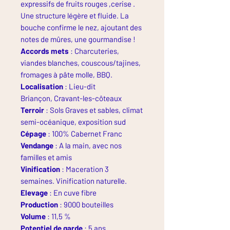
expressifs de fruits rouges ,cerise .
Une structure légère et fluide. La
bouche confirme le nez, ajoutant des
notes de mûres, une gourmandise !
Accords mets
: Charcuteries,
viandes blanches, couscous/tajines,
fromages à pâte molle, BBQ.
Localisation
: Lieu-dit
Briançon, Cravant-les-côteaux
Terroir
: Sols Graves et sables, climat
semi-océanique, exposition sud
Cépage
: 100% Cabernet Franc
Vendange
: A la main, avec nos
familles et amis
Vinification
: Maceration 3
semaines. Vinification naturelle.
Elevage
: En cuve fibre
Production
: 9000 bouteilles
Volume
: 11,5 %
Potentiel de garde
: 5 ans